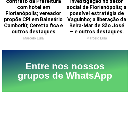
contrato da Prefeitura
investigação no setor
com hotel em
social de Florianópolis; a
Florianópolis; vereador
possível estratégia de
propõe CPI em Balneário
Vaguinho; a liberação da
Camboriú; Ceretta fica e
Beira-Mar de São José
outros destaques
— e outros destaques.
Marcelo Lula
Marcelo Lula
Entre nos nossos
grupos de WhatsApp