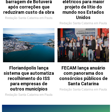
barragem de Botuverá
elétricos para maior
após correções que
projeto de lítio do
reduziram custo da obra
mundo nos Estados
Unidos
Redação Santa Catarina em Pauta
Redação Santa Catarina em Pauta
Florianópolis lança
FECAM lança anuário
sistema que automatiza
com panorama dos
recolhimento do ISS
consórcios públicos de
para empresas de
Santa Catarina
outros municípios
Redação Santa Catarina em Pauta
Redação Santa Catarina em Pauta