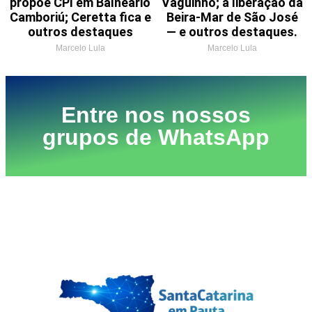
propõe CPI em Balneário
Vaguinho; a liberação da
Camboriú; Ceretta fica e
Beira-Mar de São José
outros destaques
— e outros destaques.
Marcelo Lula
Marcelo Lula
Entre nos nossos
grupos de WhatsApp