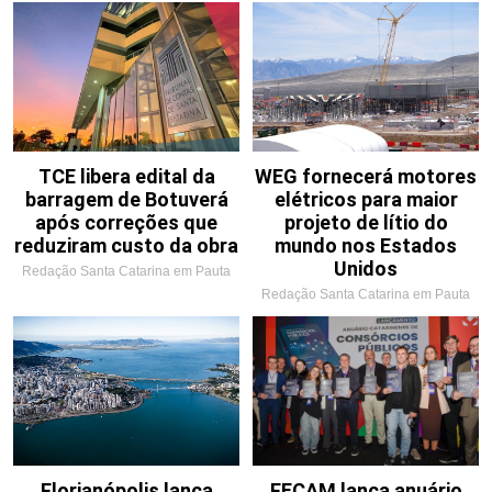
TCE libera edital da
WEG fornecerá motores
barragem de Botuverá
elétricos para maior
após correções que
projeto de lítio do
reduziram custo da obra
mundo nos Estados
Unidos
Redação Santa Catarina em Pauta
Redação Santa Catarina em Pauta
Florianópolis lança
FECAM lança anuário