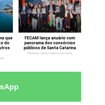
ema que
FECAM lança anuário com
to do
panorama dos consórcios
utros
públicos de Santa Catarina
Redação Santa Catarina em Pauta
uta
tsApp