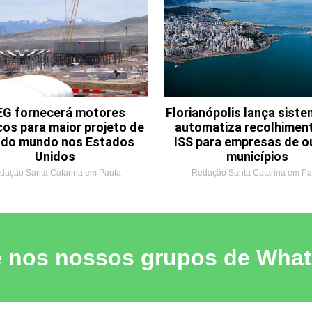
G fornecerá motores
Florianópolis lança sist
cos para maior projeto de
automatiza recolhimen
o do mundo nos Estados
ISS para empresas de o
Unidos
municípios
dação Santa Catarina em Pauta
Redação Santa Catarina em Pa
e nos nossos grupos de Wha