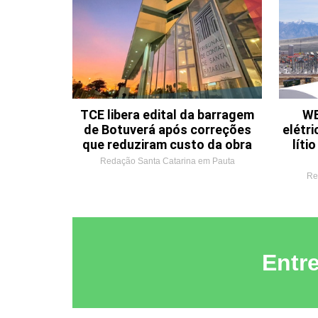
TCE libera edital da barragem
WE
de Botuverá após correções
elétri
que reduziram custo da obra
líti
Redação Santa Catarina em Pauta
Re
Entr