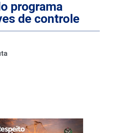
 do programa
ves de controle
uta