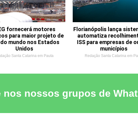
G fornecerá motores
Florianópolis lança sist
cos para maior projeto de
automatiza recolhimen
o do mundo nos Estados
ISS para empresas de o
Unidos
municípios
dação Santa Catarina em Pauta
Redação Santa Catarina em Pa
e nos nossos grupos de Wha