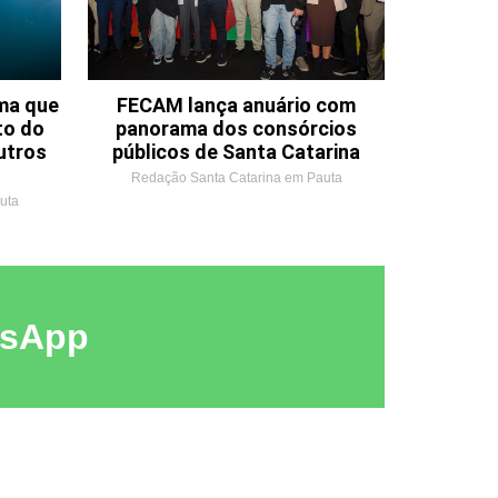
ema que
FECAM lança anuário com
to do
panorama dos consórcios
utros
públicos de Santa Catarina
Redação Santa Catarina em Pauta
uta
tsApp