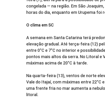
congelada — na região. Em São Joaquim, 
horas do dia, enquanto em Urupema foi r
O clima em SC
A semana em Santa Catarina terá predo
elevação gradual. Até terça-feira (12) p
entre 0°C e 7°C no interior e possibilida
pontos mais altos da serra. No Litoral e 
máximas acima de 20°C à tarde.
Na quarta-feira (13), ventos de norte el
Vale do Itajaí, com máximas entre 22°C e 2
uma frente fria no mar aumenta a nebul
litoral.