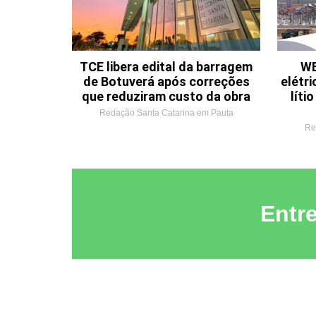
TCE libera edital da barragem
WE
de Botuverá após correções
elétri
que reduziram custo da obra
líti
Redação Santa Catarina em Pauta
Re
Entr