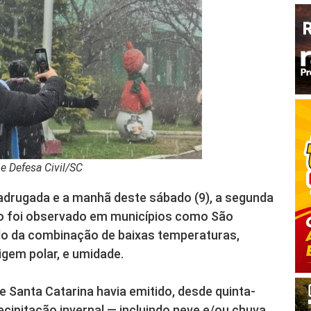
e Defesa Civil/SC
madrugada e a manhã deste sábado (9), a segunda
o foi observado em municípios como São
do da combinação de baixas temperaturas,
igem polar, e umidade.
e Santa Catarina havia emitido, desde quinta-
precipitação invernal — incluindo neve e/ou chuva