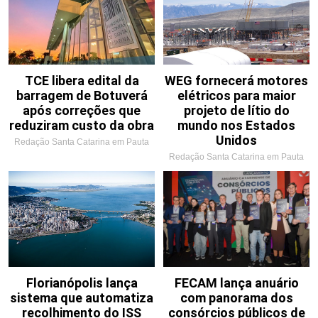
TCE libera edital da
WEG fornecerá motores
barragem de Botuverá
elétricos para maior
após correções que
projeto de lítio do
reduziram custo da obra
mundo nos Estados
Unidos
Redação Santa Catarina em Pauta
Redação Santa Catarina em Pauta
Florianópolis lança
FECAM lança anuário
sistema que automatiza
com panorama dos
recolhimento do ISS
consórcios públicos de