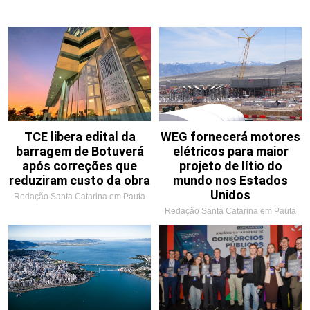
TCE libera edital da
WEG fornecerá motores
barragem de Botuverá
elétricos para maior
após correções que
projeto de lítio do
reduziram custo da obra
mundo nos Estados
Unidos
Redação Santa Catarina em Pauta
Redação Santa Catarina em Pauta