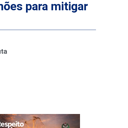
hões para mitigar
uta