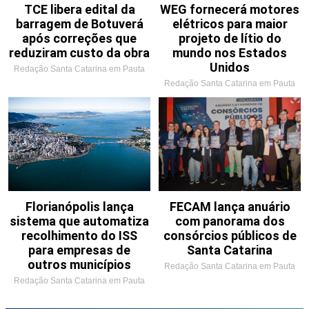
TCE libera edital da
WEG fornecerá motores
barragem de Botuverá
elétricos para maior
após correções que
projeto de lítio do
reduziram custo da obra
mundo nos Estados
Unidos
Redação Santa Catarina em Pauta
Redação Santa Catarina em Pauta
Florianópolis lança
FECAM lança anuário
sistema que automatiza
com panorama dos
recolhimento do ISS
consórcios públicos de
para empresas de
Santa Catarina
outros municípios
Redação Santa Catarina em Pauta
Redação Santa Catarina em Pauta