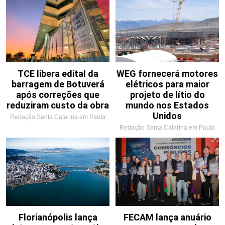
TCE libera edital da
WEG fornecerá motores
barragem de Botuverá
elétricos para maior
após correções que
projeto de lítio do
reduziram custo da obra
mundo nos Estados
Unidos
Redação Santa Catarina em Pauta
Redação Santa Catarina em Pauta
Florianópolis lança
FECAM lança anuário