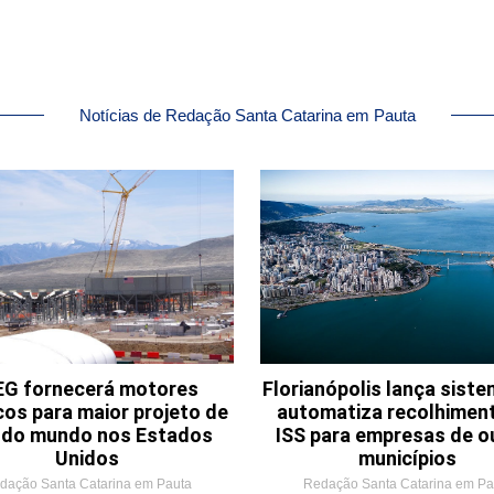
Notícias de Redação Santa Catarina em Pauta
G fornecerá motores
Florianópolis lança sist
cos para maior projeto de
automatiza recolhimen
o do mundo nos Estados
ISS para empresas de o
Unidos
municípios
dação Santa Catarina em Pauta
Redação Santa Catarina em Pa