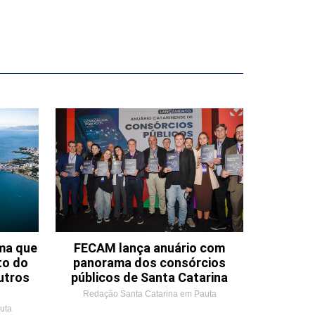
ema que
FECAM lança anuário com
to do
panorama dos consórcios
utros
públicos de Santa Catarina
Redação Santa Catarina em Pauta
uta