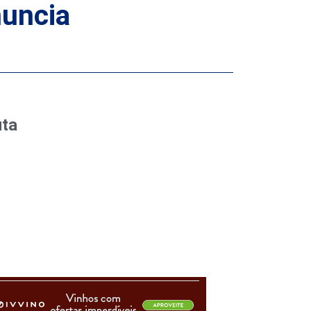
nuncia
uta