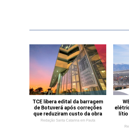
TCE libera edital da barragem
WE
de Botuverá após correções
elétri
que reduziram custo da obra
líti
Redação Santa Catarina em Pauta
Re