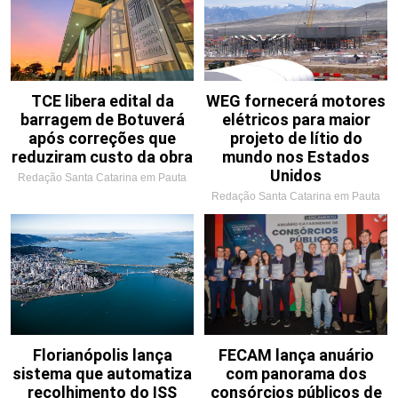
TCE libera edital da
WEG fornecerá motores
barragem de Botuverá
elétricos para maior
após correções que
projeto de lítio do
reduziram custo da obra
mundo nos Estados
Unidos
Redação Santa Catarina em Pauta
Redação Santa Catarina em Pauta
Florianópolis lança
FECAM lança anuário
sistema que automatiza
com panorama dos
recolhimento do ISS
consórcios públicos de