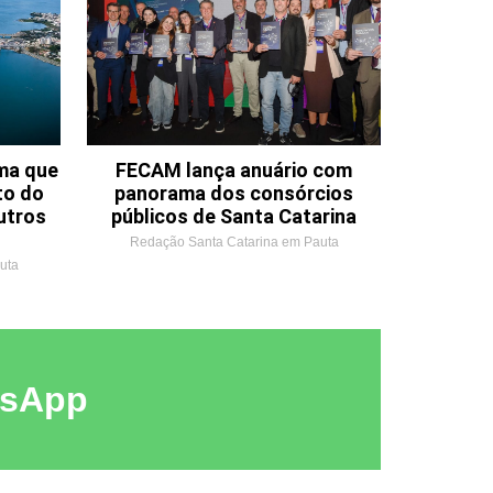
ema que
FECAM lança anuário com
to do
panorama dos consórcios
utros
públicos de Santa Catarina
Redação Santa Catarina em Pauta
uta
tsApp