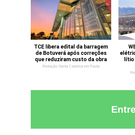
TCE libera edital da barragem
WE
de Botuverá após correções
elétri
que reduziram custo da obra
líti
Redação Santa Catarina em Pauta
Re
Entr