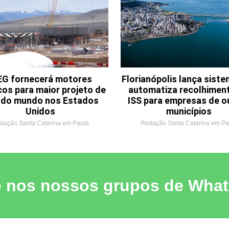
G fornecerá motores
Florianópolis lança sist
cos para maior projeto de
automatiza recolhimen
o do mundo nos Estados
ISS para empresas de o
Unidos
municípios
dação Santa Catarina em Pauta
Redação Santa Catarina em Pa
e nos nossos grupos de Wha