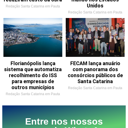
Unidos
Redação Santa Catarina em Pauta
Redação Santa Catarina em Pauta
Florianópolis lança
FECAM lança anuário
sistema que automatiza
com panorama dos
recolhimento do ISS
consórcios públicos de
para empresas de
Santa Catarina
outros municípios
Redação Santa Catarina em Pauta
Redação Santa Catarina em Pauta
Entre nos nossos