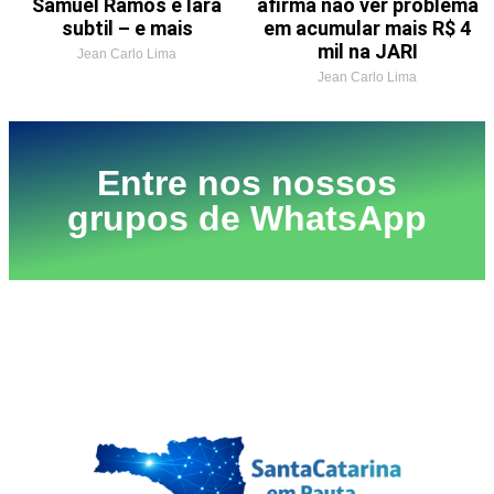
Samuel Ramos e Iara
afirma não ver problema
subtil – e mais
em acumular mais R$ 4
mil na JARI
Jean Carlo Lima
Jean Carlo Lima
Entre nos nossos
grupos de WhatsApp