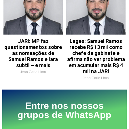
JARI: MP faz
Lages: Samuel Ramos
questionamentos sobre
recebe R$ 13 mil como
as nomeações de
chefe de gabinete e
Samuel Ramos e Iara
afirma não ver problema
subtil – e mais
em acumular mais R$ 4
mil na JARI
Jean Carlo Lima
Jean Carlo Lima
Entre nos nossos
grupos de WhatsApp