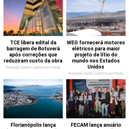
TCE libera edital da
WEG fornecerá motores
barragem de Botuverá
elétricos para maior
após correções que
projeto de lítio do
reduziram custo da obra
mundo nos Estados
Unidos
Redação Santa Catarina em Pauta
Redação Santa Catarina em Pauta
Florianópolis lança
FECAM lança anuário