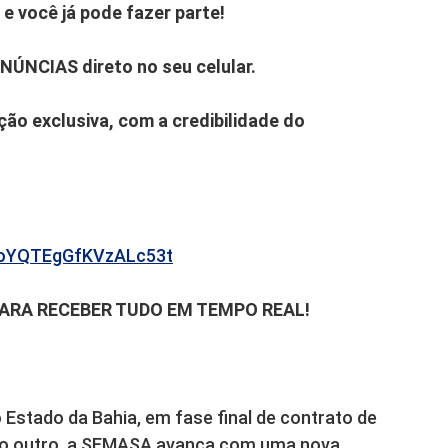
e você já pode fazer parte!
ENÚNCIAS direto no seu celular.
ão exclusiva, com a credibilidade do
b6oYQTEgGfKVzALc53t
PARA RECEBER TUDO EM TEMPO REAL!
Estado da Bahia, em fase final de contrato de
Do outro, a SEMASA avança com uma nova