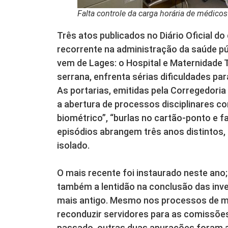
Falta controle da carga horária de médic
Três atos publicados no Diário Oficial 
recorrente na administração da saúde pú
vem de Lages: o Hospital e Maternidade T
serrana, enfrenta sérias dificuldades par
As portarias, emitidas pela Corregedori
a abertura de processos disciplinares c
biométrico”, “burlas no cartão-ponto e f
episódios abrangem três anos distintos,
isolado.
O mais recente foi instaurado neste ano
também a lentidão na conclusão das inv
mais antigo. Mesmo nos processos de ma
reconduzir servidores para as comissões
passado, outras duas apurações foram a