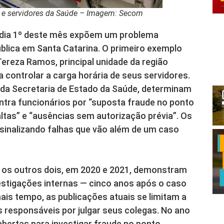
os e servidores da Saúde – Imagem: Secom
do dia 1º deste mês expõem um problema
blica em Santa Catarina. O primeiro exemplo
ereza Ramos, principal unidade da região
a controlar a carga horária de seus servidores.
a da Secretaria de Estado da Saúde, determinam
ontra funcionários por “suposta fraude no ponto
altas” e “ausências sem autorização prévia”. Os
 sinalizando falhas que vão além de um caso
; os outros dois, em 2020 e 2021, demonstram
estigações internas — cinco anos após o caso
is tempo, as publicações atuais se limitam a
 responsáveis por julgar seus colegas. No ano
bertas para investigar fraude no ponto