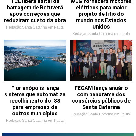
TCE libera edital da
WEG fornecerá motores
barragem de Botuverá
elétricos para maior
após correções que
projeto de lítio do
reduziram custo da obra
mundo nos Estados
Unidos
Redação Santa Catarina em Pauta
Redação Santa Catarina em Pauta
Florianópolis lança
FECAM lança anuário
sistema que automatiza
com panorama dos
recolhimento do ISS
consórcios públicos de
para empresas de
Santa Catarina
outros municípios
Redação Santa Catarina em Pauta
Redação Santa Catarina em Pauta