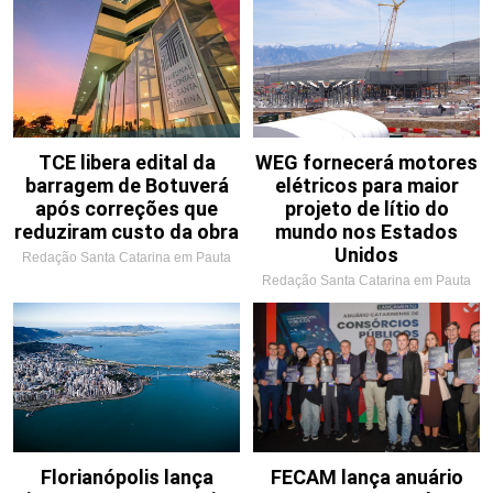
TCE libera edital da
WEG fornecerá motores
barragem de Botuverá
elétricos para maior
após correções que
projeto de lítio do
reduziram custo da obra
mundo nos Estados
Unidos
Redação Santa Catarina em Pauta
Redação Santa Catarina em Pauta
Florianópolis lança
FECAM lança anuário