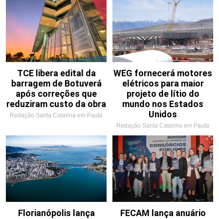
TCE libera edital da
WEG fornecerá motores
barragem de Botuverá
elétricos para maior
após correções que
projeto de lítio do
reduziram custo da obra
mundo nos Estados
Unidos
Redação Santa Catarina em Pauta
Redação Santa Catarina em Pauta
Florianópolis lança
FECAM lança anuário