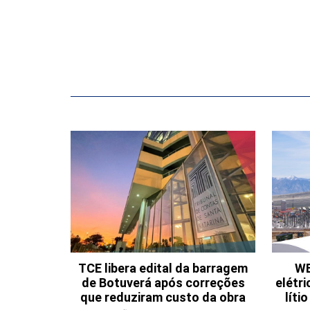
TCE libera edital da barragem
WE
de Botuverá após correções
elétri
que reduziram custo da obra
líti