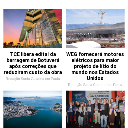
TCE libera edital da
WEG fornecerá motores
barragem de Botuverá
elétricos para maior
após correções que
projeto de lítio do
reduziram custo da obra
mundo nos Estados
Unidos
Redação Santa Catarina em Pauta
Redação Santa Catarina em Pauta