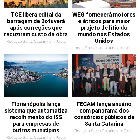
TCE libera edital da
WEG fornecerá motores
barragem de Botuverá
elétricos para maior
após correções que
projeto de lítio do
reduziram custo da obra
mundo nos Estados
Unidos
Redação Santa Catarina em Pauta
Redação Santa Catarina em Pauta
Florianópolis lança
FECAM lança anuário
sistema que automatiza
com panorama dos
recolhimento do ISS
consórcios públicos de
para empresas de
Santa Catarina
outros municípios
Redação Santa Catarina em Pauta
Redação Santa Catarina em Pauta