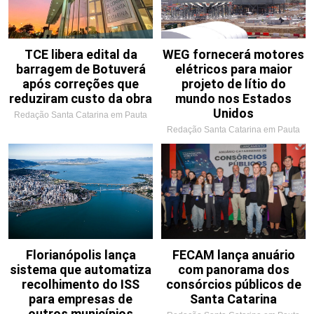
TCE libera edital da
WEG fornecerá motores
barragem de Botuverá
elétricos para maior
após correções que
projeto de lítio do
reduziram custo da obra
mundo nos Estados
Unidos
Redação Santa Catarina em Pauta
Redação Santa Catarina em Pauta
Florianópolis lança
FECAM lança anuário
sistema que automatiza
com panorama dos
recolhimento do ISS
consórcios públicos de
para empresas de
Santa Catarina
outros municípios