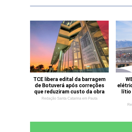
TCE libera edital da barragem
WE
de Botuverá após correções
elétri
que reduziram custo da obra
líti
Redação Santa Catarina em Pauta
Re