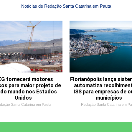
Notícias de Redação Santa Catarina em Pauta
G fornecerá motores
Florianópolis lança sist
cos para maior projeto de
automatiza recolhimen
o do mundo nos Estados
ISS para empresas de o
Unidos
municípios
dação Santa Catarina em Pauta
Redação Santa Catarina em Pa