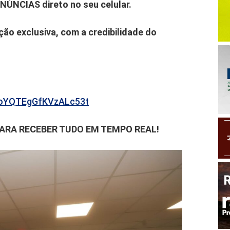
ENÚNCIAS direto no seu celular.
ão exclusiva, com a credibilidade do
b6oYQTEgGfKVzALc53t
PARA RECEBER TUDO EM TEMPO REAL!