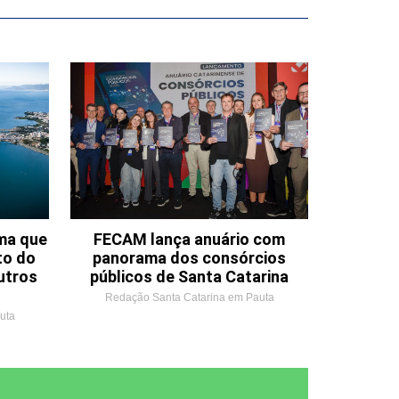
ema que
FECAM lança anuário com
to do
panorama dos consórcios
utros
públicos de Santa Catarina
Redação Santa Catarina em Pauta
uta