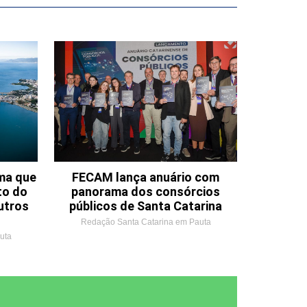
ema que
FECAM lança anuário com
to do
panorama dos consórcios
utros
públicos de Santa Catarina
Redação Santa Catarina em Pauta
uta