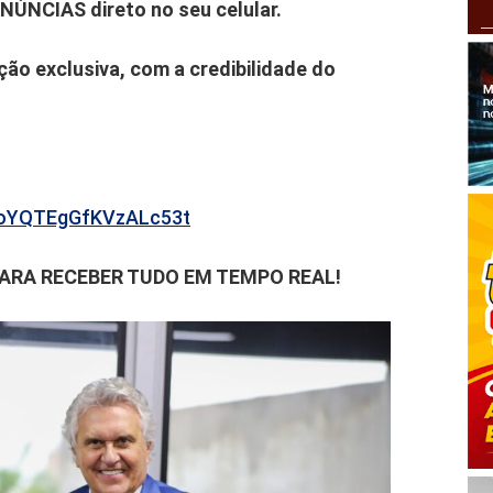
ENÚNCIAS direto no seu celular.
ão exclusiva, com a credibilidade do
b6oYQTEgGfKVzALc53t
PARA RECEBER TUDO EM TEMPO REAL!