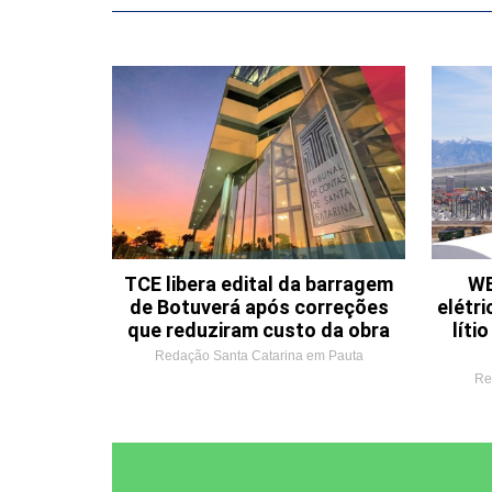
TCE libera edital da barragem
WE
de Botuverá após correções
elétri
que reduziram custo da obra
líti
Redação Santa Catarina em Pauta
Re