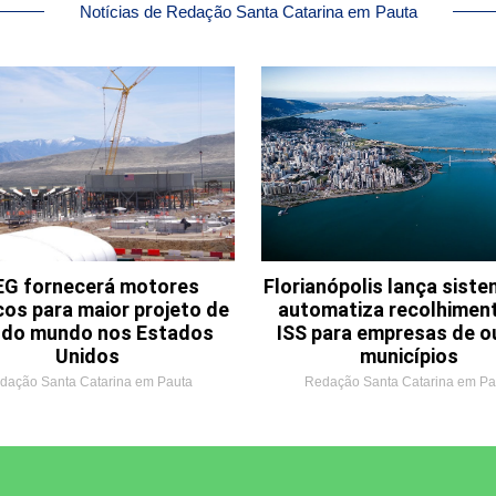
Notícias de Redação Santa Catarina em Pauta
G fornecerá motores
Florianópolis lança sist
cos para maior projeto de
automatiza recolhimen
o do mundo nos Estados
ISS para empresas de o
Unidos
municípios
dação Santa Catarina em Pauta
Redação Santa Catarina em Pa