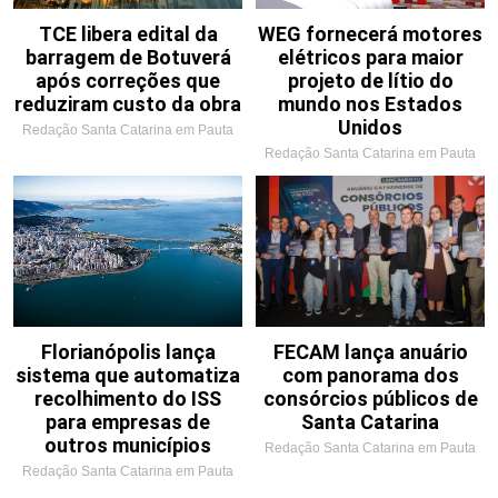
TCE libera edital da
WEG fornecerá motores
barragem de Botuverá
elétricos para maior
após correções que
projeto de lítio do
reduziram custo da obra
mundo nos Estados
Unidos
Redação Santa Catarina em Pauta
Redação Santa Catarina em Pauta
Florianópolis lança
FECAM lança anuário
sistema que automatiza
com panorama dos
recolhimento do ISS
consórcios públicos de
para empresas de
Santa Catarina
outros municípios
Redação Santa Catarina em Pauta
Redação Santa Catarina em Pauta