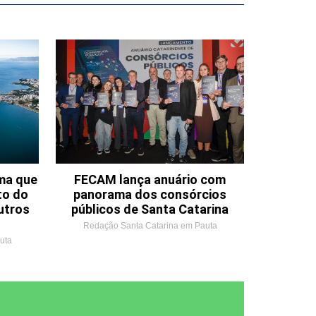
ema que
FECAM lança anuário com
to do
panorama dos consórcios
utros
públicos de Santa Catarina
Redação Santa Catarina em Pauta
uta