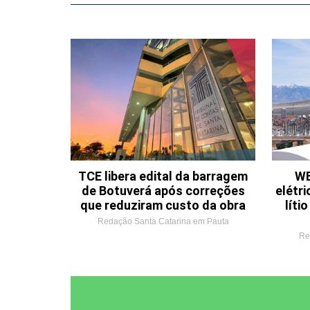
TCE libera edital da barragem
WE
de Botuverá após correções
elétri
que reduziram custo da obra
líti
Redação Santa Catarina em Pauta
Re