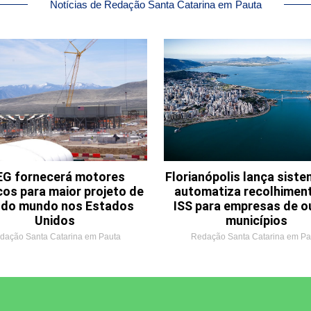
Notícias de Redação Santa Catarina em Pauta
G fornecerá motores
Florianópolis lança sist
cos para maior projeto de
automatiza recolhimen
o do mundo nos Estados
ISS para empresas de o
Unidos
municípios
dação Santa Catarina em Pauta
Redação Santa Catarina em Pa