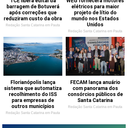
TCE libera edital da
WEG fornecerá motores
barragem de Botuverá
elétricos para maior
após correções que
projeto de lítio do
reduziram custo da obra
mundo nos Estados
Unidos
Redação Santa Catarina em Pauta
Redação Santa Catarina em Pauta
Florianópolis lança
FECAM lança anuário
sistema que automatiza
com panorama dos
recolhimento do ISS
consórcios públicos de
para empresas de
Santa Catarina
outros municípios
Redação Santa Catarina em Pauta
Redação Santa Catarina em Pauta