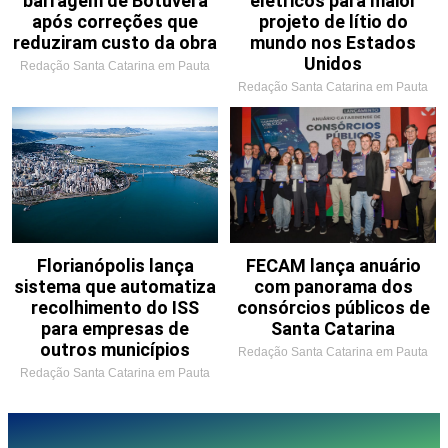
barragem de Botuverá
elétricos para maior
após correções que
projeto de lítio do
reduziram custo da obra
mundo nos Estados
Unidos
Redação Santa Catarina em Pauta
Redação Santa Catarina em Pauta
Florianópolis lança
FECAM lança anuário
sistema que automatiza
com panorama dos
recolhimento do ISS
consórcios públicos de
para empresas de
Santa Catarina
outros municípios
Redação Santa Catarina em Pauta
Redação Santa Catarina em Pauta