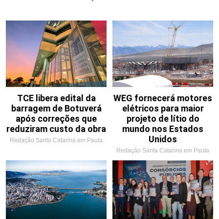
TCE libera edital da
WEG fornecerá motores
barragem de Botuverá
elétricos para maior
após correções que
projeto de lítio do
reduziram custo da obra
mundo nos Estados
Unidos
Redação Santa Catarina em Pauta
Redação Santa Catarina em Pauta