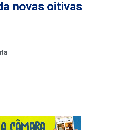
da novas oitivas
uta