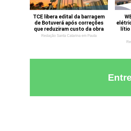
TCE libera edital da barragem
WE
de Botuverá após correções
elétri
que reduziram custo da obra
líti
Redação Santa Catarina em Pauta
Re
Entr