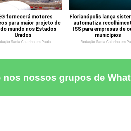
G fornecerá motores
Florianópolis lança sist
cos para maior projeto de
automatiza recolhimen
o do mundo nos Estados
ISS para empresas de o
Unidos
municípios
dação Santa Catarina em Pauta
Redação Santa Catarina em Pa
e nos nossos grupos de Wha