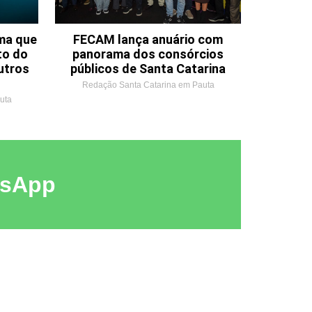
ema que
FECAM lança anuário com
to do
panorama dos consórcios
utros
públicos de Santa Catarina
Redação Santa Catarina em Pauta
uta
tsApp