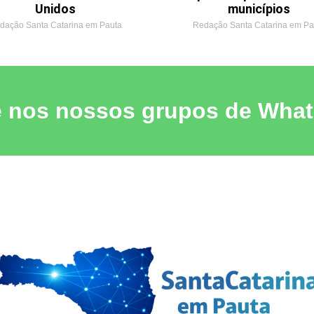
Unidos
municípios
dação Santa Catarina em Pauta
Redação Santa Catarina em Pa
e nos nossos grupos de Wha