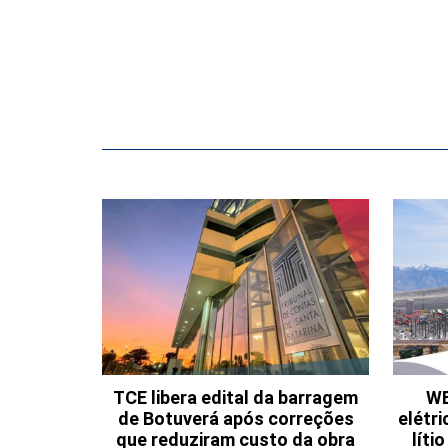
TCE libera edital da barragem
WE
de Botuverá após correções
elétri
que reduziram custo da obra
líti