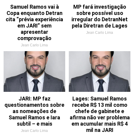
Samuel Ramos vai à
MP fará investigação
Copa enquanto Detran
sobre possível uso
cita “prévia experiência
irregular do DetranNet
em JARI” sem
pela Diretran de Lages
apresentar
Jean Carlo Lima
comprovação
Jean Carlo Lima
JARI: MP faz
Lages: Samuel Ramos
questionamentos sobre
recebe R$ 13 mil como
as nomeações de
chefe de gabinete e
Samuel Ramos e Iara
afirma não ver problema
subtil – e mais
em acumular mais R$ 4
mil na JARI
Jean Carlo Lima