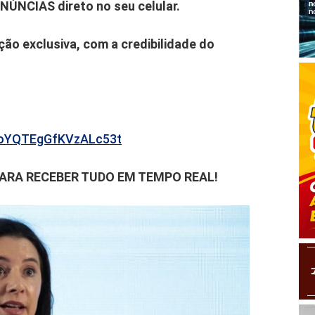
ENÚNCIAS direto no seu celular.
ão exclusiva, com a credibilidade do
b6oYQTEgGfKVzALc53t
PARA RECEBER TUDO EM TEMPO REAL!