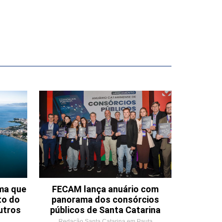
ema que
FECAM lança anuário com
to do
panorama dos consórcios
utros
públicos de Santa Catarina
Redação Santa Catarina em Pauta