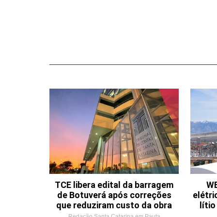
TCE libera edital da barragem
WE
de Botuverá após correções
elétri
que reduziram custo da obra
líti
Redação Santa Catarina em Pauta