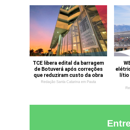
TCE libera edital da barragem
WE
de Botuverá após correções
elétri
que reduziram custo da obra
líti
Redação Santa Catarina em Pauta
Re
Entr