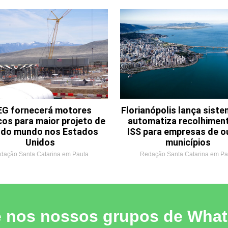
G fornecerá motores
Florianópolis lança sist
cos para maior projeto de
automatiza recolhimen
o do mundo nos Estados
ISS para empresas de o
Unidos
municípios
dação Santa Catarina em Pauta
Redação Santa Catarina em Pa
e nos nossos grupos de Wha