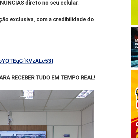
ENÚNCIAS direto no seu celular.
ão exclusiva, com a credibilidade do
b6oYQTEgGfKVzALc53t
PARA RECEBER TUDO EM TEMPO REAL!