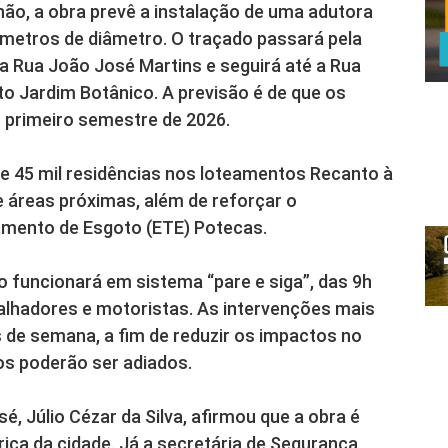
hão, a obra prevê a instalação de uma adutora
ímetros de diâmetro. O traçado passará pela
a Rua João José Martins e seguirá até a Rua
to Jardim Botânico. A previsão é de que os
o primeiro semestre de 2026.
de 45 mil residências nos loteamentos Recanto à
e áreas próximas, além de reforçar o
amento de Esgoto (ETE) Potecas.
o funcionará em sistema “pare e siga”, das 9h
balhadores e motoristas. As intervenções mais
s de semana, a fim de reduzir os impactos no
ços poderão ser adiados.
é, Júlio Cézar da Silva, afirmou que a obra é
rica da cidade. Já a secretária de Segurança,