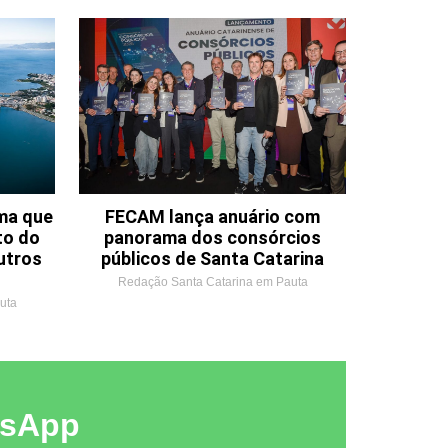
ema que
FECAM lança anuário com
to do
panorama dos consórcios
utros
públicos de Santa Catarina
Redação Santa Catarina em Pauta
uta
tsApp