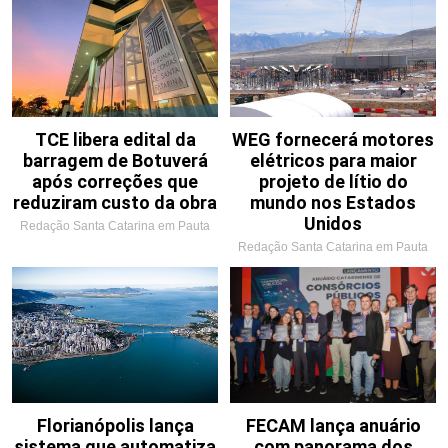
TCE libera edital da
WEG fornecerá motores
barragem de Botuverá
elétricos para maior
após correções que
projeto de lítio do
reduziram custo da obra
mundo nos Estados
Unidos
Redação Santa Catarina em Pauta
Redação Santa Catarina em Pauta
Florianópolis lança
FECAM lança anuário
sistema que automatiza
com panorama dos