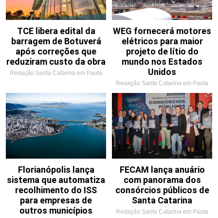
TCE libera edital da
WEG fornecerá motores
barragem de Botuverá
elétricos para maior
após correções que
projeto de lítio do
reduziram custo da obra
mundo nos Estados
Unidos
Redação Santa Catarina em Pauta
Redação Santa Catarina em Pauta
Florianópolis lança
FECAM lança anuário
sistema que automatiza
com panorama dos
recolhimento do ISS
consórcios públicos de
para empresas de
Santa Catarina
outros municípios
Redação Santa Catarina em Pauta