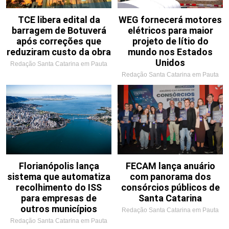
TCE libera edital da
WEG fornecerá motores
barragem de Botuverá
elétricos para maior
após correções que
projeto de lítio do
reduziram custo da obra
mundo nos Estados
Unidos
Redação Santa Catarina em Pauta
Redação Santa Catarina em Pauta
Florianópolis lança
FECAM lança anuário
sistema que automatiza
com panorama dos
recolhimento do ISS
consórcios públicos de
para empresas de
Santa Catarina
outros municípios
Redação Santa Catarina em Pauta
Redação Santa Catarina em Pauta