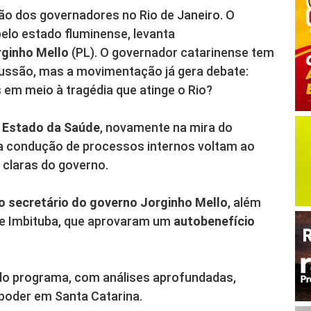
ão dos governadores no Rio de Janeiro. O
pelo estado fluminense, levanta
ginho Mello
(PL). O governador catarinense tem
ussão, mas a movimentação já gera debate:
 em meio à tragédia que atinge o Rio?
e Estado da Saúde
, novamente na mira do
e a condução de processos internos voltam ao
 claras do governo.
o secretário do governo Jorginho Mello
, além
de Imbituba, que aprovaram um
autobenefício
do programa, com análises aprofundadas,
poder em Santa Catarina.