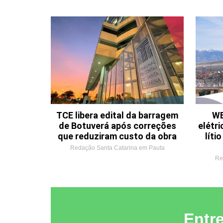
TCE libera edital da barragem
WE
de Botuverá após correções
elétri
que reduziram custo da obra
líti
Redação Santa Catarina em Pauta
Re
Entr