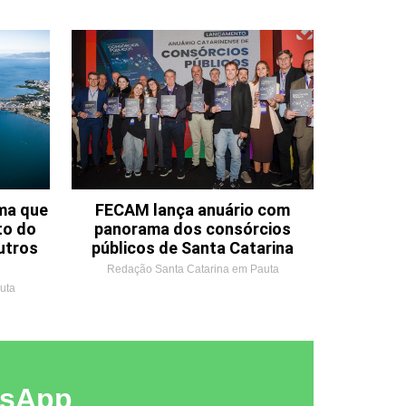
ema que
FECAM lança anuário com
to do
panorama dos consórcios
utros
públicos de Santa Catarina
Redação Santa Catarina em Pauta
uta
tsApp