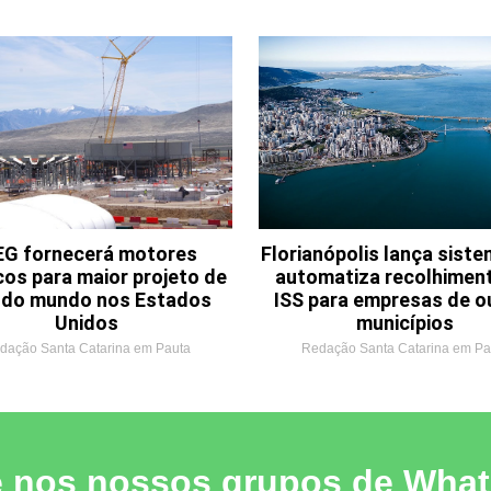
G fornecerá motores
Florianópolis lança sist
cos para maior projeto de
automatiza recolhimen
o do mundo nos Estados
ISS para empresas de o
Unidos
municípios
dação Santa Catarina em Pauta
Redação Santa Catarina em Pa
e nos nossos grupos de Wha