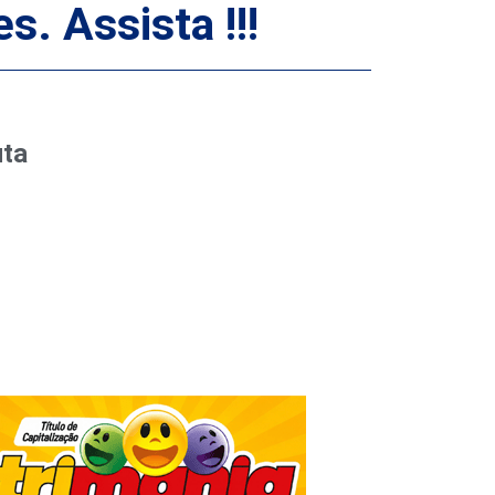
. Assista !!!
uta