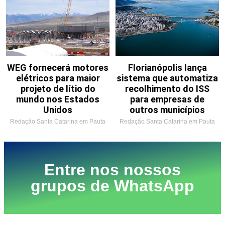
WEG fornecerá motores
Florianópolis lança
elétricos para maior
sistema que automatiza
projeto de lítio do
recolhimento do ISS
mundo nos Estados
para empresas de
Unidos
outros municípios
Redação Santa Catarina em Pauta
Redação Santa Catarina em Pauta
Entre nos nossos
grupos de WhatsApp