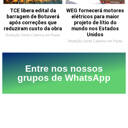
TCE libera edital da
WEG fornecerá motores
barragem de Botuverá
elétricos para maior
após correções que
projeto de lítio do
reduziram custo da obra
mundo nos Estados
Unidos
Redação Santa Catarina em Pauta
Redação Santa Catarina em Pauta
Entre nos nossos
grupos de WhatsApp