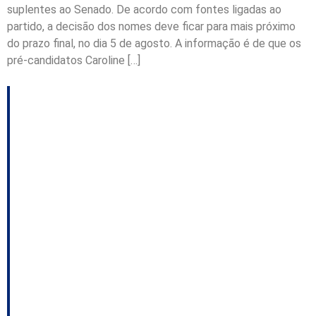
suplentes ao Senado. De acordo com fontes ligadas ao
partido, a decisão dos nomes deve ficar para mais próximo
do prazo final, no dia 5 de agosto. A informação é de que os
pré-candidatos Caroline […]
Eleição 2026: “Isso
não é possível”, diz
Chiodini sobre a
liberação dos
dissidentes do MDB;
Progressistas estará
com o PSD, mas