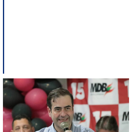
poderá liberar os
prefeitos; pesquisa
aponta a força dos pré-
candidatos nas regiões
– e outros destaques