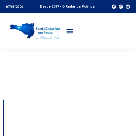
Desde 2017 - O Radar da Política
07/08/2026
Tag:
Assembleia
Legislativa de Santa
Catarina
André Moser reúne
mais de mil pessoas
em pré-lançamento de