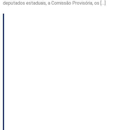
deputados estaduais, a Comissão Provisória, os […]
PL realizará
convenção sem definir
os suplentes ao
Senado; Lula convida
Merisio para
convenção em SP; a
aproximação de
Topázio com João