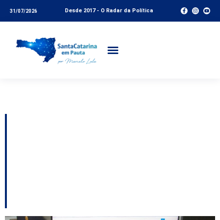
Desde 2017 - O Radar da Política
31/07/2026
Tag:
Benefícios fiscais
Termina nesta sexta-
feira o prazo para pedir
isenção do IPTU em
São José