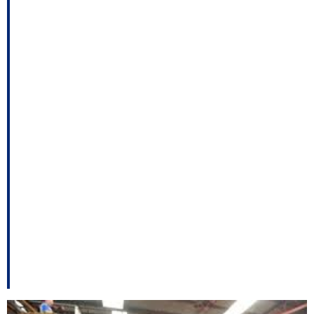
Prefeito de Araquari é
acusado de
improbidade, Processo
de cassação contra
Maicon Costa será
definido na quinta,
Médicos pedem
mudanças no Detran
entre outros destaques