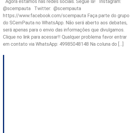
Agora estamos nas redes sociais. Segue lá! Instagram:
@scempauta Twitter: @scempauta
https://www.facebook.com/scempauta Faça parte do grupo
do SCemPauta no WhatsApp. Não será aberto aos debates,
será apenas para o envio das informações que divulgamos.
Clique no link para acessar!! Qualquer problema favor entrar
em contato via WhatsApp: 49985048148 Na coluna do […]
Derrubada de veto
acende a luz amarela
no governo; Jorginho
pede atenção do
Senado ao Marco