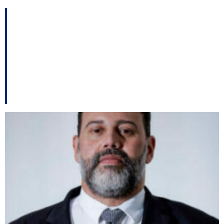
TCE terá acesso
irrestrito aos dados das
concessões de
benefícios fiscais