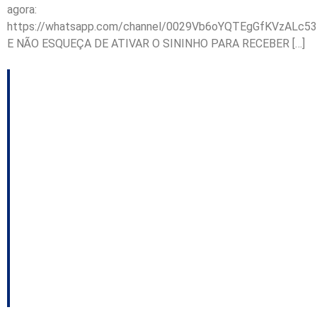
agora:
https://whatsapp.com/channel/0029Vb6oYQTEgGfKVzALc53
E NÃO ESQUEÇA DE ATIVAR O SININHO PARA RECEBER […]
Governo do Estado
reduzirá 5% dos
incentivos fiscais;
Crise no UB; Egídio
deve comandar o PL
em Blumenau, entre
outros destaques