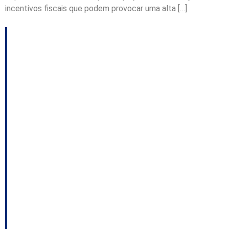
incentivos fiscais que podem provocar uma alta […]
EXCLUSIVO: o
escândalo das
gratificações e desvio
de função na Polícia
Militar; LDO tem
previsão de redução
de incentivos;
Vereadora de