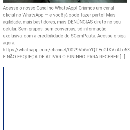
Acesse o nosso Canal no WhatsApp! Criamos um canal
oficial no WhatsApp — e você já pode fazer parte! Mais
agilidade, mais bastidores, mais DENÚNCIAS direto no seu
celular. Sem grupos, sem conversas, só informação
exclusiva, com a credibilidade do SCemPauta. Acesse e siga
agora:
https://whatsapp.com/channel/0029Vb6oYQTEgGfKVzALc53
E NÃO ESQUEÇA DE ATIVAR O SININHO PARA RECEBER […]
Assembleia Legislativa
aprova 20 novos
projetos do Executivo
em sessão desta
quarta-feira