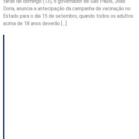
tarde de domingo (13), o governador de São Paulo, João
Doria, anuncia a antecipação da campanha de vacinação no
Estado para o dia 15 de setembro, quando todos os adultos
acima de 18 anos deverão […]
Servidores da
Segurança pedem
45% de reposição
salarial; Fonte ligada a
Jorginho espera “CPI
apimentada” com
governadores;