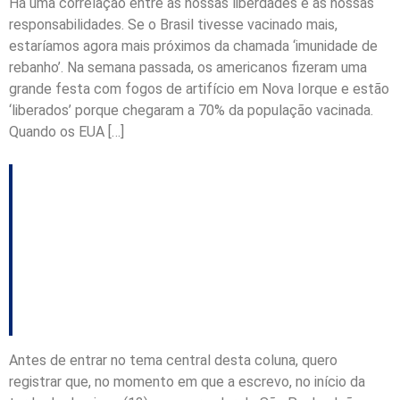
Há uma correlação entre as nossas liberdades e as nossas
responsabilidades. Se o Brasil tivesse vacinado mais,
estaríamos agora mais próximos da chamada ‘imunidade de
rebanho’. Na semana passada, os americanos fizeram uma
grande festa com fogos de artifício em Nova Iorque e estão
‘liberados’ porque chegaram a 70% da população vacinada.
Quando os EUA […]
China, Brasil, SP e o
agronegócio de SC –
Coluna do Vinicius
Lummertz
Antes de entrar no tema central desta coluna, quero
registrar que, no momento em que a escrevo, no início da