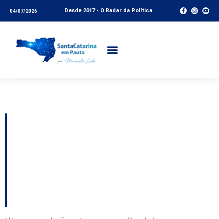
Desde 2017 - O Radar da Política
04/07/2026
Tag:
Butantan
Mais vacinas, mais
viagens, mais turismo
– Coluna do Vinicius
Lummertz