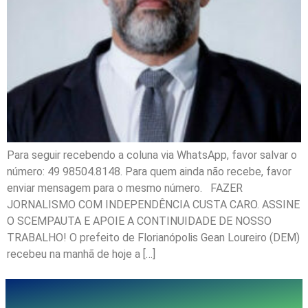
Para seguir recebendo a coluna via WhatsApp, favor salvar o
número: 49 98504.8148. Para quem ainda não recebe, favor
enviar mensagem para o mesmo número. FAZER
JORNALISMO COM INDEPENDÊNCIA CUSTA CARO. ASSINE
O SCEMPAUTA E APOIE A CONTINUIDADE DE NOSSO
TRABALHO! O prefeito de Florianópolis Gean Loureiro (DEM)
recebeu na manhã de hoje a […]