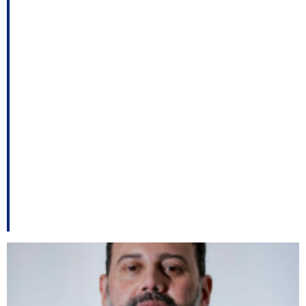
de Moisés em relação
a vacina; Progressistas
no Governo Moisés,
entregue a concessão
do aeroporto de
Chapecó entre outros
destaques