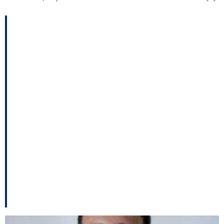
Em Joinville entidades
cobrarão de Bolsonaro
solução para rodovias;
Moisés aguardará a
reforma eleitoral; Darci
de Matos na relatoria
do Código Florestal
entre outros destaques