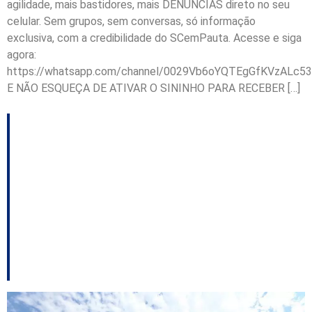
agilidade, mais bastidores, mais DENÚNCIAS direto no seu
celular. Sem grupos, sem conversas, só informação
exclusiva, com a credibilidade do SCemPauta. Acesse e siga
agora:
https://whatsapp.com/channel/0029Vb6oYQTEgGfKVzALc53
E NÃO ESQUEÇA DE ATIVAR O SININHO PARA RECEBER […]
MPSC aponta falhas
em leis municipais que
flexibilizam áreas de
preservação
permanente em SC