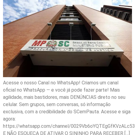
Acesse o nosso Canal no WhatsApp! Criamos um canal
oficial no WhatsApp — e você já pode fazer parte! Mais
agilidade, mais bastidores, mais DENÚNCIAS direto no seu
celular. Sem grupos, sem conversas, só informação
exclusiva, com a credibilidade do SCemPauta. Acesse e siga
agora:
https://whatsapp.com/channel/0029Vb6oYQTEgGfKVzALc53
E NÃO ESQUEÇA DE ATIVAR O SININHO PARA RECEBER […]