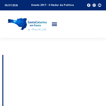
Desde 2017 - O Radar da Política
05/07/2026
Tag:
Código Florestal
Pesquisa da Epagri vai
mapear áreas de
vegetação nativa para
auxiliar recuperação
ambiental em Santa