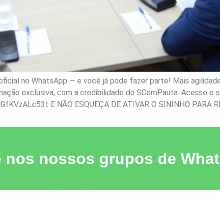
icial no WhatsApp — e você já pode fazer parte! Mais agilidad
rmação exclusiva, com a credibilidade do SCemPauta. Acesse e s
gGfKVzALc53t E NÃO ESQUEÇA DE ATIVAR O SININHO PARA R
e nos nossos grupos de Wha